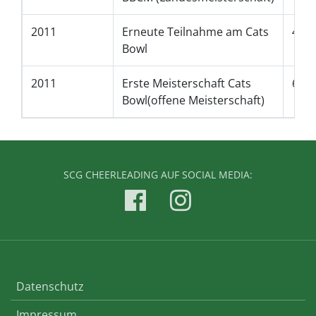
2011
Erneute Teilnahme am Cats
4. P
Bowl
2011
Erste Meisterschaft Cats
6. P
Bowl(offene Meisterschaft)
SCG CHEERLEADING AUF SOCIAL MEDIA:
Datenschutz
Impressum