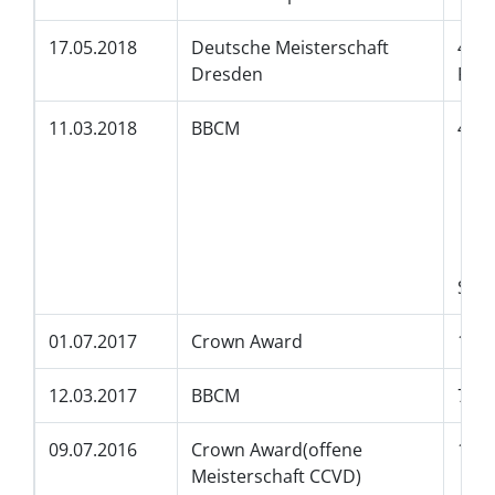
17.05.2018
Deutsche Meisterschaft
4.Pl
Dresden
Peew
11.03.2018
BBCM
4.
7.
3.P
2.
3.
2.
Sun
01.07.2017
Crown Award
1.Pl
12.03.2017
BBCM
7.Pl
09.07.2016
Crown Award(offene
1.
Meisterschaft CCVD)
3. P