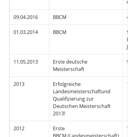
Grou
09.04.2016
BBCM
4. P
01.03.2014
BBCM
9. P
Peew
Juni
11.05.2013
Erste deutsche
9. P
Meisterschaft
2013
Erfolgreiche
11. 
Landesmeisterschaftund
Qualifizierung zur
Deutschen Meisterschaft
2013!
2012
Erste
7. P
BBCM (Landesmeisterschaft)