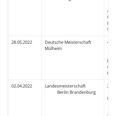
1.P
All
Gro
Maj
Wild
28.05.2022
Deutsche Meisterschaft
4.
Mülheim
5.
1.
Do
Gr
U
02.04.2022
Landesmeisterschaft
2.
Berlin Brandenburg
1.P
Gr
Jun
Pe