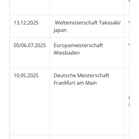
Fir
4. P
13.12.2025
Weltemisterschaft Takasaki/
Vize
Japan
05/06.07.2025
Europameisterschaft
Viz
Wiesbaden
3.P
10.05.2025
Deutsche Meisterschaft
1.P
Frankfurt am Main
2.
2.
Che
Se
5.P
5.P
5.