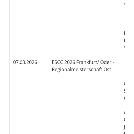
Sh
3. 
3. 
6. 
Fem
Pee
Sib
07.03.2026
ESCC 2026 Frankfurt/ Oder -
1. 
Regionalmeisterschaft Ost
1. 
1.
Ch
Se
CG 
2. P
unl
Ch
Jun