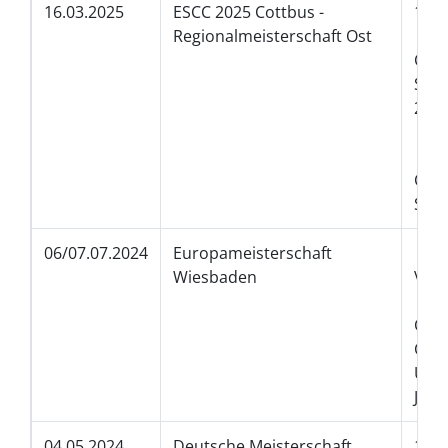
16.03.2025
ESCC 2025 Cottbus -
1.P
Regionalmeisterschaft Ost
1.P
Ch
Se
2.
2
2.
Che
Si
06/07.07.2024
Europameisterschaft
Eur
Wiesbaden
Viz
Viz
Che
Ch
Ur
Juni
04.05.2024
Deutsche Meisterschaft
1.P