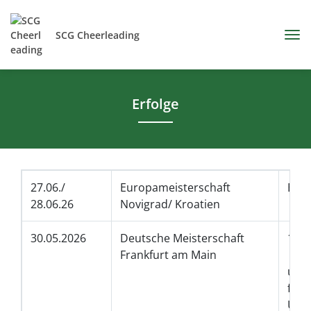
SCG Cheerleading
Erfolge
27.06./
Europameisterschaft
Eur
28.06.26
Novigrad/ Kroatien
30.05.2026
Deutsche Meisterschaft
1. 
Frankfurt am Main
2. 
unl
fem
Ur