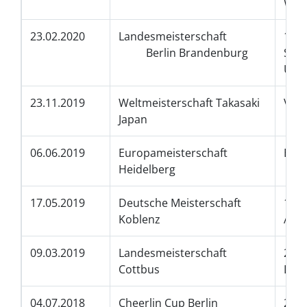
Wi
23.02.2020
Landesmeisterschaft
1.Pl
Berlin Brandenburg
SCG*
Urb
23.11.2019
Weltmeisterschaft Takasaki
Vize
Japan
06.06.2019
Europameisterschaft
Euro
Heidelberg
17.05.2019
Deutsche Meisterschaft
1.Pl
Koblenz
AG4.
09.03.2019
Landesmeisterschaft
2.Pl
Cottbus
Lynx
04.07.2018
Cheerlin Cup Berlin
2.Pl