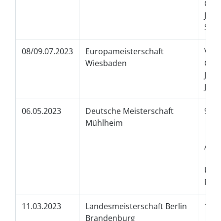
Ch
Jun
SCG*
08/09.07.2023
Europameisterschaft
Viz
Wiesbaden
Gro
Jun
Jun
06.05.2023
Deutsche Meisterschaft
9.
Mühlheim
3.P
4.P
All
Stu
Ur
Ma
11.03.2023
Landesmeisterschaft Berlin
1.
Brandenburg
1.P