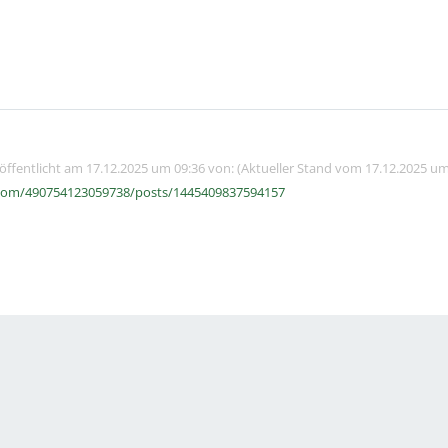
röffentlicht am 17.12.2025 um 09:36 von: (Aktueller Stand vom 17.12.2025 um
com/490754123059738/posts/1445409837594157