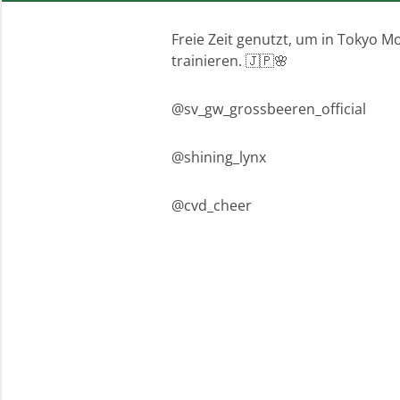
Freie Zeit genutzt, um in Tokyo M
trainieren. 🇯🇵🌸
@sv_gw_grossbeeren_official
@shining_lynx
@cvd_cheer