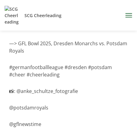
SCG Cheerleading
—> GFL Bowl 2025, Dresden Monarchs vs. Potsdam
Royals
#germanfootballleague #dresden #potsdam
#cheer #cheerleading
📸: @anke_schultze_fotografie
@potsdamroyals
@gflnewstime