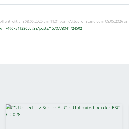
röffentlicht am 08.05.2026 um 11:31 von: (Aktueller Stand vom 08.05.2026 um
com/490754123059738/posts/1570773041724502