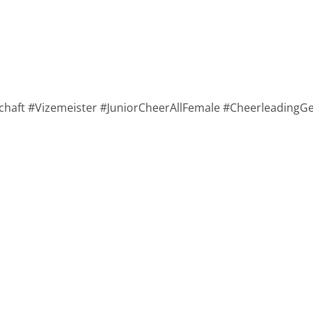
haft #Vizemeister #JuniorCheerAllFemale #Cheerleading