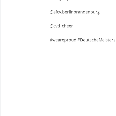
@afcv.berlinbrandenburg
@cvd_cheer
#weareproud #DeutscheMeistersc