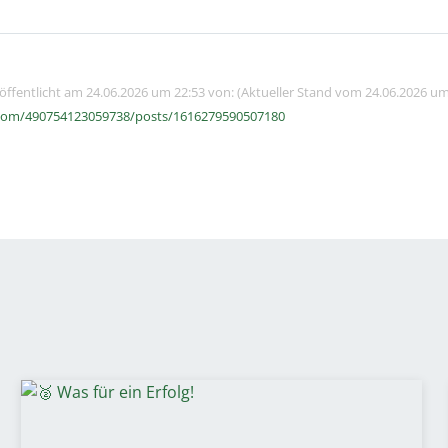
röffentlicht am 24.06.2026 um 22:53 von: (Aktueller Stand vom 24.06.2026 um
com/490754123059738/posts/1616279590507180