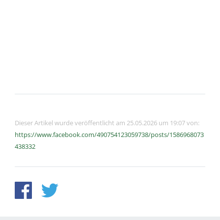
Dieser Artikel wurde veröffentlicht am 25.05.2026 um 19:07 von:
https://www.facebook.com/490754123059738/posts/1586968073
438332